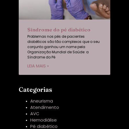
Síndrome do pé diabético
Problemas nos pés de pacientes
diabéticos são tão complexos que o seu
conjunto ganhou um nome pela
Organização Mundial de Saúde: a
Síndrome do Pé
LEIA MAIS »
Categorias
Aneurisma
Atendimento
AVC
Hemodiálise
Pé diabético