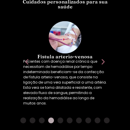
Cuidados personalizados para sua
saúde
ncia
Fístula arterio-venosa
Pacientes com doença renal crônica que
entes
necessitam de hemodiálise por tempo
nica
indeterminado beneficiam-se da confecção
implante
de fístula arterio-venosa, que consiste na
as
ligação de uma veia superficial a uma artéria.
Esta veia se torna dilatada e resistente, com
elevado fluxo de sangue, permitindo a
realização da hemodiálise ao longo de
muitos anos.