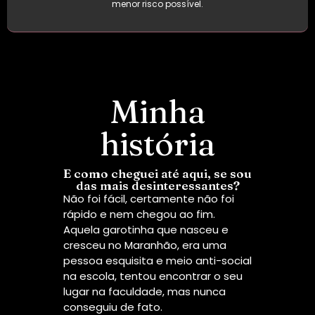
menor risco possível.
Minha
história
a
E como cheguei até aqui, se sou
das mais desinteressantes?
arte do
Fo
Não foi fácil, certamente não foi
e
Un
rápido e nem chegou ao fim.
 dos
Ma
Aquela garotinha que nasceu e
Re
cresceu no Maranhão, era uma
o
Ci
pessoa esquisita e meio anti-social
 hoje,
Cl
na escola, tentou encontrar o seu
 à
Re
lugar na faculdade, mas nunca
e a mim
Ci
conseguiu de fato.
 um
Ho