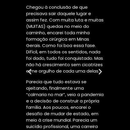
mo da
Re
Chegou à conclusão de que
enho
Ci
precisava sair daquele lugar e
ue vão
da
assim fez. Com muita luta e muitas
Es
(MUITAS) quedas no meio do
En
caminho, encarei toda minha
lidade
Cl
formação cirúrgica em Minas
 fora, os
Me
Gerais. Como foi boa essa fase.
Br
Difícil, em todos os sentidos, nada
Ci
foi dado, tudo foi conquistado. Mas
Ár
iência e
não há crescimento sem cicatrizes
An
ites. Na
e me orgulho de cada uma delas.
En
Br
Parecia que tudo estava se
o e
Ci
ajeitando, finalmente uma
m
Ár
“calmaria no mar”, veio a pandemia
subida,
Ec
e a decisão de construir a própria
camos
Do
família. Aos poucos, encarei o
o e em
Br
desafio de mudar de estado, em
fio que
Di
meio à crise mundial. Parecia um
egoso,
suicídio profissional, uma carreira
riacho.