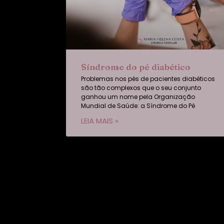
Síndrome do pé diabético
Problemas nos pés de pacientes diabéticos
são tão complexos que o seu conjunto
ganhou um nome pela Organização
Mundial de Saúde: a Síndrome do Pé
LEIA MAIS »