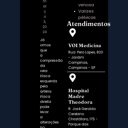
m
venosa
ar
Varizes
ç
o
pélvicas
3,
Atendimentos
20
24
Já
VOI Medicina
vimos
que
Rua: Pero Lopes, 820
a
- Jardim
compressão
Campinas,
da
Campinas - SP
veia
ilíaca
esquerda
pela
Hospital
artéria
Madre
ilíaca
Theodora
direita
pode
R. José Geraldo
levar
Cerebino
a
Christófaro, 175 -
alterações
Parque das
no