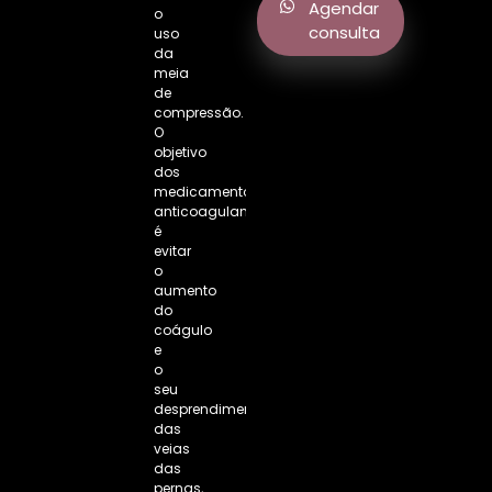
Agendar
o
consulta
uso
da
meia
de
compressão.
O
objetivo
dos
medicamentos
anticoagulantes
é
evitar
o
aumento
do
coágulo
e
o
seu
desprendimento
das
veias
das
pernas,