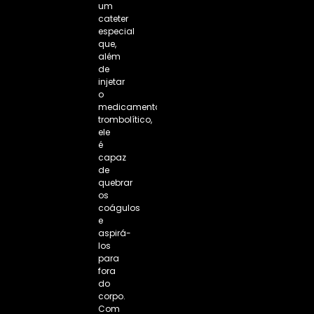
um
cateter
especial
que,
além
de
injetar
o
medicamento
trombolítico,
ele
é
capaz
de
quebrar
os
coágulos
e
aspirá-
los
para
fora
do
corpo.
Com