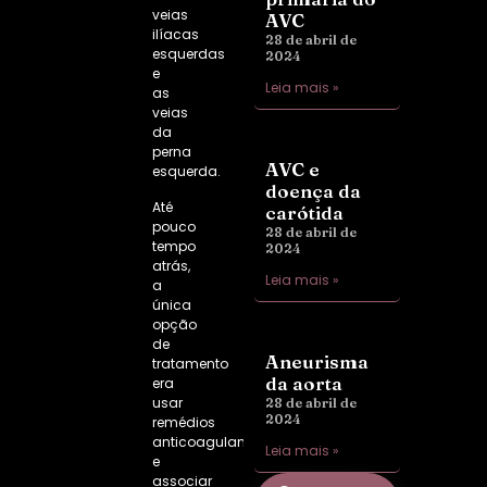
veias
AVC
ilíacas
28 de abril de
esquerdas
2024
e
Leia mais »
as
veias
da
perna
AVC e
esquerda.
doença da
Até
carótida
pouco
28 de abril de
tempo
2024
atrás,
Leia mais »
a
única
opção
de
Aneurisma
tratamento
da aorta
era
usar
28 de abril de
2024
remédios
anticoagulantes
Leia mais »
e
associar