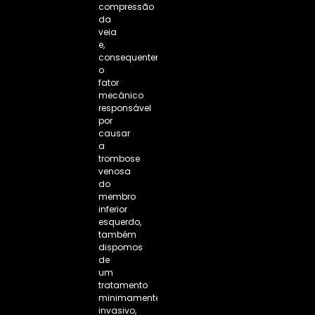
compressão
da
veia
e,
consequentemente,
o
fator
mecânico
responsável
por
causar
a
trombose
venosa
do
membro
inferior
esquerdo,
também
dispomos
de
um
tratamento
minimamente
invasivo,