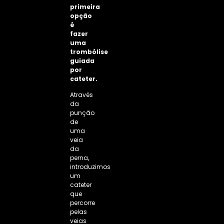
primeira
opção
é
fazer
uma
trombólise
guiada
por
cateter
.
Através
da
punção
de
uma
veia
da
perna,
introduzimos
um
cateter
que
percorre
pelas
veias