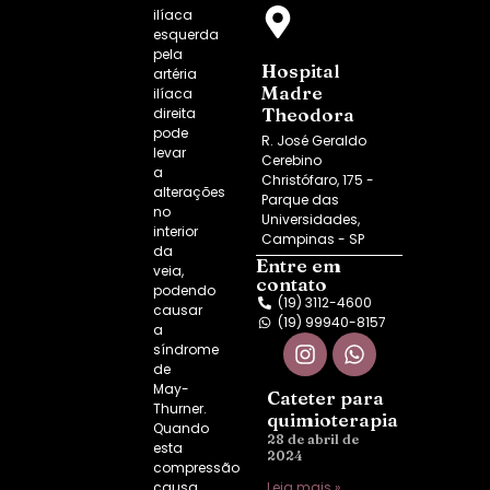
ilíaca
esquerda
pela
Hospital
artéria
Madre
ilíaca
Theodora
direita
pode
R. José Geraldo
levar
Cerebino
a
Christófaro, 175 -
alterações
Parque das
no
Universidades,
interior
Campinas - SP
da
Entre em
veia,
contato
podendo
(19) 3112-4600
causar
(19) 99940-8157
a
síndrome
de
May-
Cateter para
Thurner
.
quimioterapia
Quando
28 de abril de
esta
2024
compressão
causa
Leia mais »