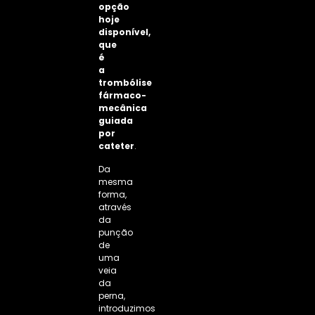
opção
hoje
disponível,
que
é
a
trombólise
fármaco-
mecânica
guiada
por
cateter
.
Da
mesma
forma,
através
da
punção
de
uma
veia
da
perna,
introduzimos