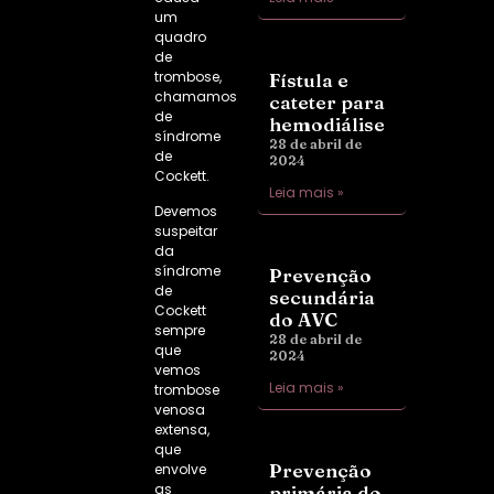
um
quadro
de
trombose,
Fístula e
chamamos
cateter para
de
hemodiálise
síndrome
28 de abril de
de
2024
Cockett
.
Leia mais »
Devemos
suspeitar
da
síndrome
Prevenção
de
secundária
Cockett
do AVC
sempre
28 de abril de
que
2024
vemos
Leia mais »
trombose
venosa
extensa,
que
Prevenção
envolve
as
primária do