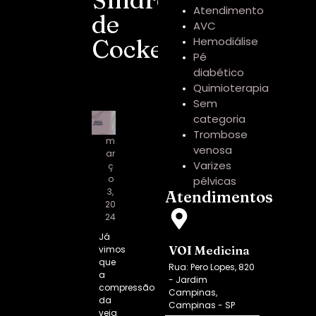
Atendimento
de
AVC
Cockett
Hemodiálise
Pé
diabético
Quimioterapia
Sem
categoria
Trombose
m
venosa
ar
Varizes
ç
o
pélvicas
3,
Atendimentos
20
24
Já
VOI Medicina
vimos
que
Rua: Pero Lopes, 820
a
- Jardim
compressão
Campinas,
da
Campinas - SP
veia