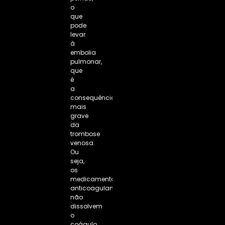
o
que
pode
levar
à
embolia
pulmonar,
que
é
a
consequência
mais
grave
da
trombose
venosa.
Ou
seja,
os
medicamentos
anticoagulantes
não
dissolvem
o
coágulo