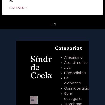
la.
LEIA MAIS »
1
2
Categorias
Síndrome
Aneurisma
Atendimento
de
AVC
Cockett
Hemodiálise
Pé
diabético
Quimioterapia
Sem
categoria
Trombose