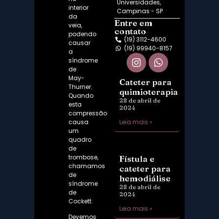
Universidades,
interior
Campinas - SP
da
Entre em
veia,
contato
podendo
(19) 3112-4600
causar
(19) 99940-8157
a
síndrome
de
May-
Cateter para
Thurner
.
quimioterapia
Quando
28 de abril de
esta
2024
compressão
causa
Leia mais »
um
quadro
de
trombose,
Fístula e
chamamos
cateter para
de
hemodiálise
síndrome
28 de abril de
de
2024
Cockett
.
Leia mais »
Devemos