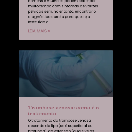
Homens e mulheres podem sofrer por
muito tempo com sintomas de varizes
pélvicas sem, no entanto, encontrar o
diagnóstico correto para que seja
instituído o
LEIA MAIS »
Trombose venosa: como é o
tratamento
O tratamento da trombose venosa
depende do tipo (se é superficial ou
profunda), da extensão (quais veias